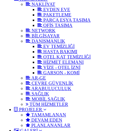
NAKLİYAT
EVDEN EVE
PAKETLEME
PARÇA EŞYA TAŞIMA
OFİS TAŞIMA
NETWORK
BİLGİSAYAR
DANIŞMANLIK
EV TEMİZLİĞİ
HASTA BAKIMI
OTEL KAT TEMİZLİĞİ
HİZMET ELEMANI
VİZE - OTEL İZNİ
GARSON - KOMİ
AR-GE
ÇEVRE GÜVENLİK
ARABULUCULUK
SAĞLIK
MOBİL SAĞLIK
TÜM HİZMETLER
PROJELER
TAMAMLANAN
DEVAM EDEN
PLANLANANLAR
GALERİ