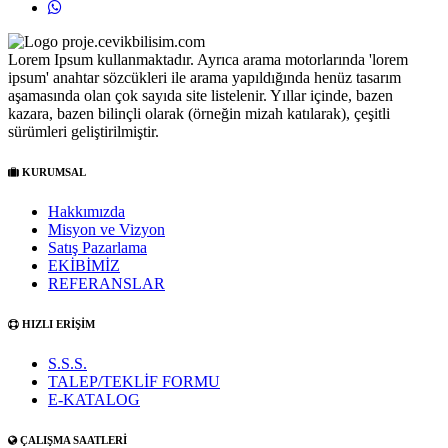
Lorem Ipsum kullanmaktadır. Ayrıca arama motorlarında 'lorem
ipsum' anahtar sözcükleri ile arama yapıldığında henüz tasarım
aşamasında olan çok sayıda site listelenir. Yıllar içinde, bazen
kazara, bazen bilinçli olarak (örneğin mizah katılarak), çeşitli
sürümleri geliştirilmiştir.
KURUMSAL
Hakkımızda
Misyon ve Vizyon
Satış Pazarlama
EKİBİMİZ
REFERANSLAR
HIZLI ERİŞİM
S.S.S.
TALEP/TEKLİF FORMU
E-KATALOG
ÇALIŞMA SAATLERİ